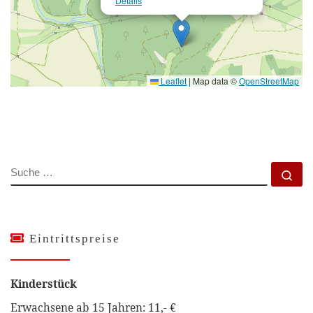
Details
Leaflet
|
Map data ©
OpenStreetMap
SUCHE
Su
Eintrittspreise
Kinderstück
Erwachsene ab 15 Jahren: 11,- €