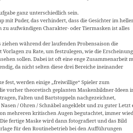
fgabe ganz unterschiedlich sein.
mit Puder, das verhindert, dass die Gesichter im helle
in zu aufwändigen Charakter- oder Tiermasken ist alles
 ziehen während der laufenden Probensaison die
t Vorlagen zu Rate, um festzulegen, wie die Erscheinung
ssehen sollen. Dabei ist oft eine enge Zusammenarbeit m
dig, da nicht selten diese drei Bereiche ineinander
fest, werden einige „freiwillige“ Spieler zum
e vorher theoretisch geplanten Maskenbildner-Ideen i
tragen, Falten und Bartstoppeln nachgezeichnet,
 Nasen / Ohren / Schnäbel angeklebt und zu guter Letzt 
von mehreren kritischen Augen begutachtet, immer wie
Die fertige Maske wird dann fotografiert und das Bild
rlage für den Routinebetrieb bei den Aufführungen